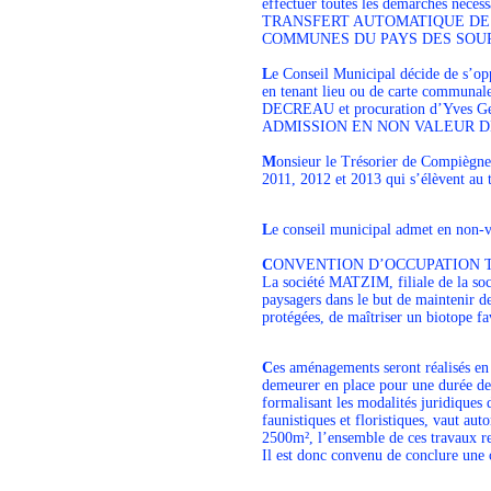
effectuer toutes les démarches nécess
TRANSFERT AUTOMATIQUE DE
COMMUNES DU PAYS DES SOU
L
e Conseil Municipal décide de s’o
en tenant lieu ou de carte communa
DECREAU et procuration d’Yves Ge
ADMISSION EN NON VALEUR 
M
onsieur le Trésorier de Compiègne
2011, 2012 et 2013 qui s’élèvent au to
L
e conseil municipal admet en non-v
C
ONVENTION D’OCCUPATION 
La société MATZIM, filiale de la so
paysagers dans le but de maintenir d
protégées, de maîtriser un biotope fav
C
es aménagements seront réalisés en
demeurer en place pour une durée de 
formalisant les modalités juridiques 
faunistiques et floristiques, vaut au
2500m², l’ensemble de ces travaux r
Il est donc convenu de conclure une