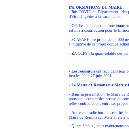
INFORMATIONS DU MAIRE
:
- B
us COVID du Département : des pré
d’être elligibles à la vaccination.
- C
rèche : le budget de fonctionneme
est mis à contribution pour le finan
- S
CAPARF : ce projet de 24 000 m²
l’initiative de ce projet occupe ac
- Z
A CCPS : la quasi-totalité des par
-
Les ressontois
ont reçu dans leur bo
lieu les 20 et 27 juin 2021.
-
Le Maire de Ressons sur Matz y 
-
D
ans sa présentation, le Maire de 
pourquoi accepter des permis de cons
telles contradictions entre ses propos 
-
A
utre contradiction : la sécurité, 
Maire de Ressons sur Matz a rejeté to
-
Q
uant à nous , nous maintenons no