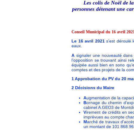
Les colis de Noël de l
personnes détenant une cart
Conseil Municipal du 16 avril 202
Le 16 avril 2021
s’est déroulé 
eaux.
A
signaler une nouveauté dans l’
l’opposition se trouvant ainsi re
équipée aussi bien en sono qu’
comptes et des projets de la c
1
Approbation du PV du 20 mar
2 Décisions du Maire
A
ugmentation de la capac
B
ornage du chemin d’expl
cabinet A.GEO3 de Montdid
V
irement de crédits en s
imprévues au compte charg
M
arché de travaux d’acc
un montant de 101 868.96