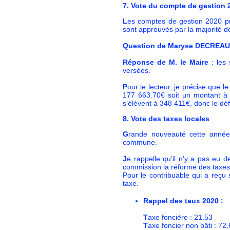
7. Vote du compte de gestion
L
es comptes de gestion 2020 pr
sont approuvés par la majorité
Question de Maryse DECREA
Réponse de M. le Maire
: les 
versées.
P
our le lecteur, je précise que
177 663.70€ soit un montant à 
s’élèvent à 348 411€, donc le défic
8. Vote des taxes locales
G
rande nouveauté cette année,
commune.
J
e rappelle qu’il n’y a pas eu d
commission la réforme des taxes 
Pour le contribuable qui a reçu
taxe.
Rappel des taux 2020 :
T
axe foncière : 21.53
T
axe foncier non bâti : 72