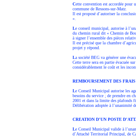
C
ette convention est accordée pour u
commune de Ressons-sur-Matz.
Il est proposé d’autoriser la concl
».
L
e conseil municipal, autorise à l’
du chemin rural dit « Chemin de Bour
à signer l’ensemble des pièces relativ
Il est précisé que la chambre d’agricu
projet y répond.
L
a société BEG va générer une évacu
Cette terre sera en partie évacuée sur
considérablement le coût et les inconv
REMBOURSEMENT DES FRAIS 
L
e Conseil Municipal autorise les ag
besoins du service ; de prendre en ch
2001 et dans la limite des plafonds f
Délibération adoptée à l’unanimité de
CREATION D’UN POSTE D’AT
L
e Conseil Municipal valide à l’una
d’Attaché Territorial Principal, de C