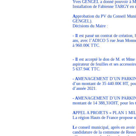
Yves GENGEL a donné pouvoir à M
Installation de Fabienne TARGY e
A
pprobation du PV du Conseil Muni
GENGEL).
Décisions du Maire :
- I
l est passé un contrat de créatio
ans, avec l’ADICO 5 rue Jean Monne
à 960.00€ TTC.
- I
l est accepté le don de M. et Mm
aspirateur de feuilles et ses accessoi
5 637.94€ TTC.
- A
MENAGEMENT D’UN PARKING AUX
d’un montant de 35 440.00€ HT, pour
d’année 2021.
- A
MENAGEMENT D’UN PARKING AUX
montant de 14 388,31€HT, pour les t
A
PPEL A PROJETS « PLAN 1 MI
La région Hauts de France propose u
L
e conseil municipal, après en avoir
candidature de la commune de Res