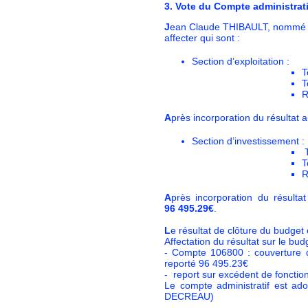
3.
V
ote du Compte administrati
J
ean Claude THIBAULT, nommé pré
affecter qui sont :
Section d’exploitation :
T
T
R
A
près incorporation du résultat 
Section d’investissement :
T
T
R
A
près incorporation du résulta
96 495.29€
.
L
e résultat de clôture du budge
Affectation du résultat sur le bu
- Compte 106800 : couverture d
reporté 96 495.23€
- report sur excédent de foncti
Le compte administratif est ad
DECREAU)