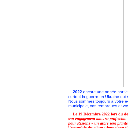
2022
encore une année particul
surtout la guerre en Ukraine qui 
Nous sommes toujours à votre éc
municipale, vos remarques et vos
L
e 19 Décembre 2022 lors du der
son engagement
dans sa profession 
pour Ressons » un arbre sera plan
l’ensemble des plantations
sinon il