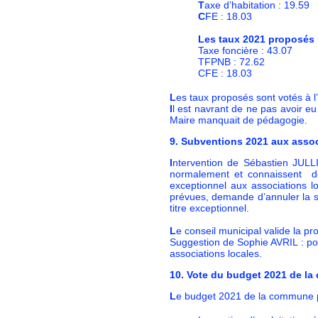
T
axe d’habitation : 19.59
C
FE : 18.03
Les taux 2021 proposés 
Taxe foncière : 43.07
TFPNB : 72.62
CFE : 18.03
L
es taux proposés sont votés à 
I
l est navrant de ne pas avoir eu
Maire manquait de pédagogie.
9. Subventions 2021 aux asso
I
ntervention de Sébastien JULL
normalement et connaissent des
exceptionnel aux associations 
prévues, demande d’annuler la su
titre exceptionnel.
L
e conseil municipal valide la p
Suggestion de Sophie AVRIL : pour
associations locales.
10. Vote du budget 2021 de l
L
e budget 2021 de la commune 