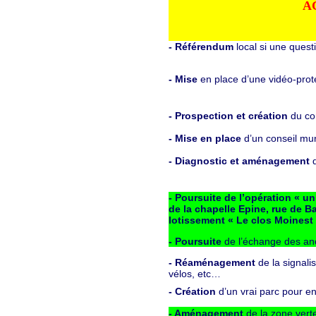
A
- Référendum
local si une ques
- Mise
en place d’une vidéo-protec
- Prospection et création
du con
- Mise en place
d’un conseil mun
- Diagnostic et aménagement
- Poursuite de l’opération « un
de la chapelle Epine, rue de Ba
lotissement « Le clos Moinest 
- Poursuite
de l’échange des an
- Réaménagement
de la signali
vélos, etc…
- Création
d’un vrai parc pour e
- Aménagement
de la zone verte 