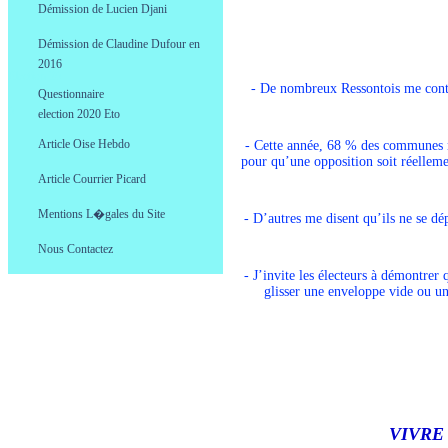
Démission de Lucien Djani
.
Démission de Claudine Dufour en
.
2016
Election 20
- De nombreux Ressontois me contact
Questionnaire
0
election 2020
.
Article Oise Hebdo
- Cette année, 68 % des communes ne
.
pour qu’une opposition soit réellemen
Article Courrier Picard
.
Mentions L�gales du Site
- D’autres me disent qu’ils ne se dé
.
Nous Contactez
.
- J’invite les électeurs à démontrer 
glisser une enveloppe vide ou un
VIVRE