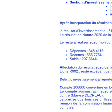
Section d’investissemen
T
T
R
A
près incorporation du résultat
le résultat d’investissement au 3
Le résultat de clôture 2020 de 
Le reste à réaliser 2020 (non c
Dépenses : 348 411€
Recettes : 555 775€
Solde : 207 364€
A
ffectation du résultat 2020 de
Ligne R002 : reste excédent de 
D
éficit d’investissement à repor
C
ompte 106800 couverture en be
Le compte administratif 2020 e
contre (Maryse DECREAU).
Je précise que tous ces chiffres
réunion de la commission financ
comptes.