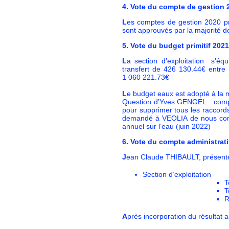
4. Vote du compte de gestion
L
es comptes de gestion 2020 pr
sont approuvés par la majorité
5. Vote du budget primitif 202
L
a section d’exploitation s’éq
transfert de 426 130.44€ entre
1 060 221.73€
L
e budget eaux est adopté à la
Question d’Yves GENGEL : compte
pour supprimer tous les raccor
demandé à VEOLIA de nous comm
annuel sur l’eau (juin 2022)
6. Vote du compte administrati
J
ean Claude THIBAULT, présente 
Section d’exploitation
T
T
R
A
près incorporation du résultat 