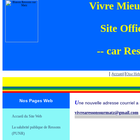
Vivre Mieu
Site Offi
-- car Res
|
|
Accueil
Oise He
Nos Pages Web
U
ne nouvelle adresse courriel a
.
vivrearessonssurmatz@gmail.com
Accueil du Site Web
.
La salubrité publique de Ressons
.
(PUNR)
.