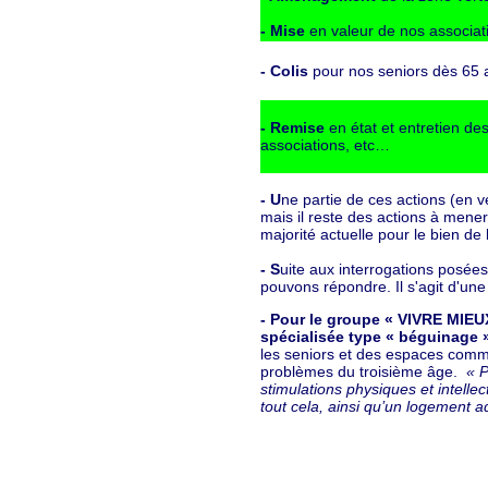
- Mise
en valeur de nos associat
- Colis
pour nos seniors dès 65 
- Remise
en état et entretien de
associations, etc…
- U
ne partie de ces actions (en ve
mais il reste des actions à mene
majorité actuelle pour le bien de
- S
uite aux interrogations posées
pouvons répondre. Il s'agit d'une
- Pour le groupe « VIVRE MIE
spécialisée type « béguinage 
les seniors et des espaces com
problèmes du troisième âge.
« P
stimulations physiques et intelle
tout cela, ainsi qu’un logement a