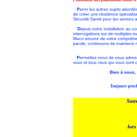
P
armi les autres sujets abordés
de créer une résidence spéciali
Sécurité Santé pour les senior
D
epuis notre installation au c
interrogations sur de multiples 
Merci encore de votre compréhe
parole, continuons de maintenir 
P
ermettez-nous de vous adress
vous et tous ceux qui vous sont 
Bien à vous,
T
oujours proc
Souv
lors