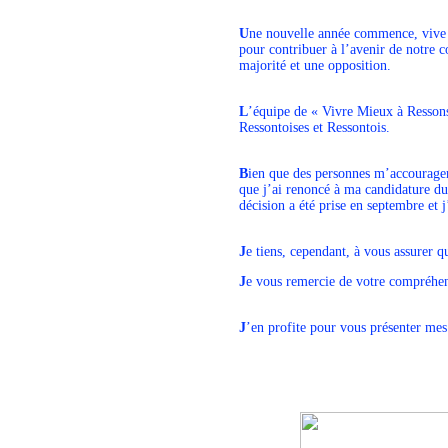
U
ne nouvelle année commence, vive 
pour contribuer à l’avenir de notre 
majorité et une opposition.
L
’équipe de « Vivre Mieux à Ressons
Ressontoises et Ressontois.
B
ien que des personnes m’accourage
que j’ai renoncé à ma candidature du
décision a été prise en septembre et
J
e tiens, cependant, à vous assurer 
J
e vous remercie de votre compréhen
J
’en profite pour vous présenter mes