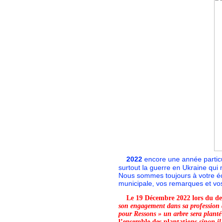
2022
encore une année particul
surtout la guerre en Ukraine qui 
Nous sommes toujours à votre éc
municipale, vos remarques et vos
L
e 19 Décembre 2022 lors du der
son engagement
dans sa profession 
pour Ressons » un arbre sera plan
l’ensemble des plantations
sinon il