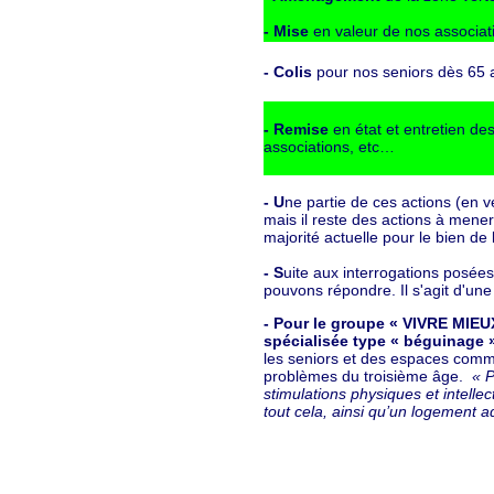
- Mise
en valeur de nos associat
- Colis
pour nos seniors dès 65 
- Remise
en état et entretien de
associations, etc…
- U
ne partie de ces actions (en ve
mais il reste des actions à mene
majorité actuelle pour le bien de
- S
uite aux interrogations posées
pouvons répondre. Il s'agit d'une
- Pour le groupe « VIVRE MIE
spécialisée type « béguinage 
les seniors et des espaces com
problèmes du troisième âge.
« P
stimulations physiques et intelle
tout cela, ainsi qu’un logement a