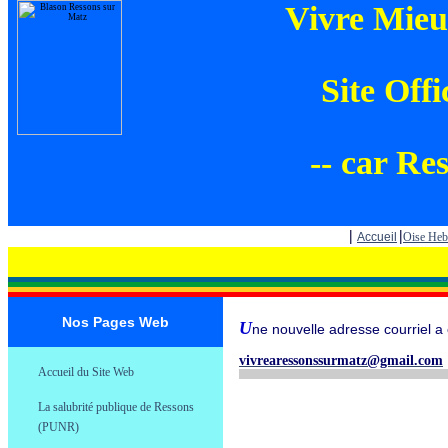
Vivre Mieu
Site Offi
-- car Res
|
|
Accueil
Oise He
Nos Pages Web
U
ne nouvelle adresse courriel a
.
vivrearessonssurmatz@gmail.com
Accueil du Site Web
.
La salubrité publique de Ressons
.
(PUNR)
.