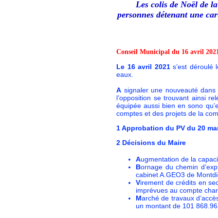
Les colis de Noël de l
personnes détenant une cart
Conseil Municipal du 16 avril 202
Le 16 avril 2021
s’est déroulé 
eaux.
A
signaler une nouveauté dans l’
l’opposition se trouvant ainsi re
équipée aussi bien en sono qu’
comptes et des projets de la c
1
Approbation du PV du 20 mar
2 Décisions du Maire
A
ugmentation de la capac
B
ornage du chemin d’expl
cabinet A.GEO3 de Montdid
V
irement de crédits en s
imprévues au compte charg
M
arché de travaux d’acc
un montant de 101 868.96