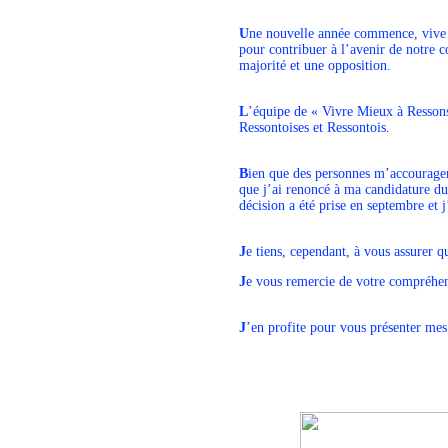
U
ne nouvelle année commence, vive 
pour contribuer à l’avenir de notre 
majorité et une opposition.
L
’équipe de « Vivre Mieux à Ressons
Ressontoises et Ressontois.
B
ien que des personnes m’accourage
que j’ai renoncé à ma candidature du
décision a été prise en septembre et
J
e tiens, cependant, à vous assurer 
J
e vous remercie de votre compréhen
J
’en profite pour vous présenter mes