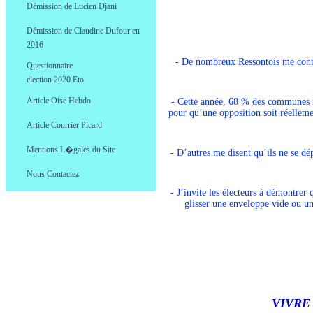
Démission de Lucien Djani
.
Démission de Claudine Dufour en
.
2016
Election 20
- De nombreux Ressontois me contact
Questionnaire
0
election 2020
.
Article Oise Hebdo
- Cette année, 68 % des communes ne
.
pour qu’une opposition soit réellemen
Article Courrier Picard
.
Mentions L�gales du Site
- D’autres me disent qu’ils ne se dé
.
Nous Contactez
.
- J’invite les électeurs à démontrer 
glisser une enveloppe vide ou un
VIVRE