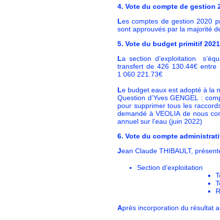
4. Vote du compte de gestion
L
es comptes de gestion 2020 pr
sont approuvés par la majorité
5. Vote du budget primitif 202
L
a section d’exploitation s’éq
transfert de 426 130.44€ entre
1 060 221.73€
L
e budget eaux est adopté à la
Question d’Yves GENGEL : compte
pour supprimer tous les raccor
demandé à VEOLIA de nous comm
annuel sur l’eau (juin 2022)
6. Vote du compte administrati
J
ean Claude THIBAULT, présente 
Section d’exploitation
T
T
R
A
près incorporation du résultat 