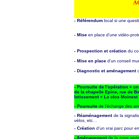
A
- Référendum
local si une ques
- Mise
en place d’une vidéo-protec
- Prospection et création
du con
- Mise en place
d’un conseil mun
- Diagnostic et aménagement
- Poursuite de l’opération « un
de la chapelle Epine, rue de Ba
lotissement « Le clos Moinest 
- Poursuite
de l’échange des an
- Réaménagement
de la signali
vélos, etc…
- Création
d’un vrai parc pour e
- Aménagement
de la zone verte 