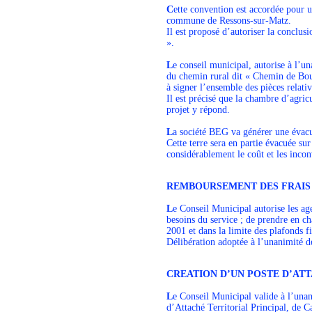
C
ette convention est accordée pour u
commune de Ressons-sur-Matz.
Il est proposé d’autoriser la concl
».
L
e conseil municipal, autorise à l’
du chemin rural dit « Chemin de Bour
à signer l’ensemble des pièces relativ
Il est précisé que la chambre d’agricu
projet y répond.
L
a société BEG va générer une évacu
Cette terre sera en partie évacuée sur
considérablement le coût et les inconv
REMBOURSEMENT DES FRAIS 
L
e Conseil Municipal autorise les ag
besoins du service ; de prendre en ch
2001 et dans la limite des plafonds f
Délibération adoptée à l’unanimité de
CREATION D’UN POSTE D’AT
L
e Conseil Municipal valide à l’una
d’Attaché Territorial Principal, de C