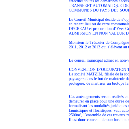
effectuer toutes les démarches nécess
TRANSFERT AUTOMATIQUE DE
COMMUNES DU PAYS DES SOU
L
e Conseil Municipal décide de s’o
en tenant lieu ou de carte communa
DECREAU et procuration d’Yves Ge
ADMISSION EN NON VALEUR 
M
onsieur le Trésorier de Compiègne
2011, 2012 et 2013 qui s’élèvent au to
L
e conseil municipal admet en non-v
C
ONVENTION D’OCCUPATION 
La société MATZIM, filiale de la so
paysagers dans le but de maintenir d
protégées, de maîtriser un biotope fav
C
es aménagements seront réalisés en
demeurer en place pour une durée de 
formalisant les modalités juridiques 
faunistiques et floristiques, vaut au
2500m², l’ensemble de ces travaux r
Il est donc convenu de conclure une