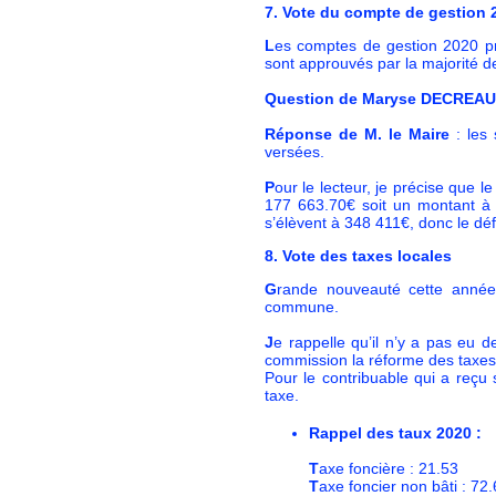
7. Vote du compte de gestion
L
es comptes de gestion 2020 pr
sont approuvés par la majorité
Question de Maryse DECREA
Réponse de M. le Maire
: les 
versées.
P
our le lecteur, je précise que
177 663.70€ soit un montant à 
s’élèvent à 348 411€, donc le défic
8. Vote des taxes locales
G
rande nouveauté cette année,
commune.
J
e rappelle qu’il n’y a pas eu d
commission la réforme des taxes 
Pour le contribuable qui a reçu
taxe.
Rappel des taux 2020 :
T
axe foncière : 21.53
T
axe foncier non bâti : 72