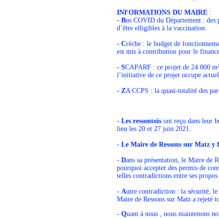
INFORMATIONS DU MAIRE
:
- B
us COVID du Département : des pré
d’être elligibles à la vaccination.
- C
rèche : le budget de fonctionneme
est mis à contribution pour le finan
- S
CAPARF : ce projet de 24 000 m²
l’initiative de ce projet occupe ac
- Z
A CCPS : la quasi-totalité des par
-
Les ressontois
ont reçu dans leur bo
lieu les 20 et 27 juin 2021.
-
Le Maire de Ressons sur Matz y 
-
D
ans sa présentation, le Maire de 
pourquoi accepter des permis de cons
telles contradictions entre ses propos 
-
A
utre contradiction : la sécurité, 
Maire de Ressons sur Matz a rejeté to
-
Q
uant à nous , nous maintenons no