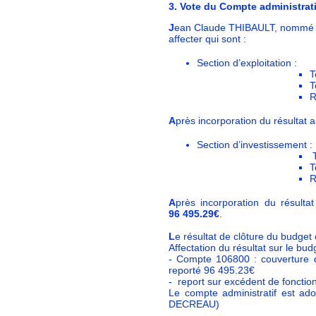
3.
V
ote du Compte administrati
J
ean Claude THIBAULT, nommé pré
affecter qui sont :
Section d’exploitation :
T
T
R
A
près incorporation du résultat 
Section d’investissement :
T
T
R
A
près incorporation du résulta
96 495.29€
.
L
e résultat de clôture du budge
Affectation du résultat sur le bu
- Compte 106800 : couverture d
reporté 96 495.23€
- report sur excédent de foncti
Le compte administratif est ad
DECREAU)