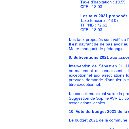
T
axe d’habitation : 19.59
C
FE : 18.03
Les taux 2021 proposés 
Taxe foncière : 43.07
TFPNB : 72.62
CFE : 18.03
L
es taux proposés sont votés à 
I
l est navrant de ne pas avoir eu
Maire manquait de pédagogie.
9. Subventions 2021 aux asso
I
ntervention de Sébastien JULL
normalement et connaissent des
exceptionnel aux associations 
prévues, demande d’annuler la su
titre exceptionnel.
L
e conseil municipal valide la p
Suggestion de Sophie AVRIL : pour
associations locales.
10. Vote du budget 2021 de l
L
e budget 2021 de la commune 