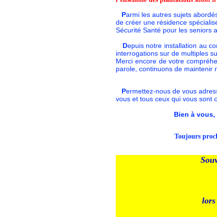
P
armi les autres sujets abordés
de créer une résidence spéciali
Sécurité Santé pour les senior
D
epuis notre installation au c
interrogations sur de multiples 
Merci encore de votre compréhe
parole, continuons de maintenir 
P
ermettez-nous de vous adress
vous et tous ceux qui vous sont 
Bien à vous,
T
oujours proc
Souv
lors