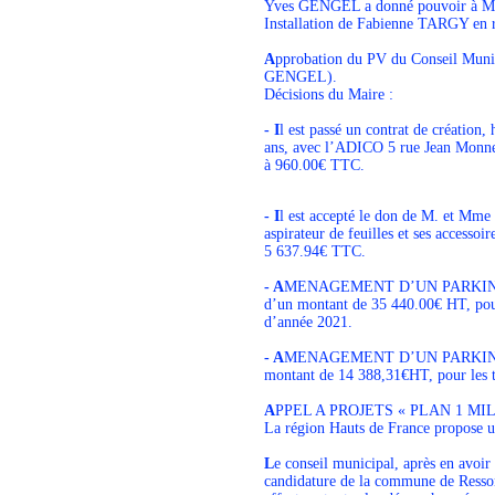
Yves GENGEL a donné pouvoir à M
Installation de Fabienne TARGY e
A
pprobation du PV du Conseil Muni
GENGEL).
Décisions du Maire :
- I
l est passé un contrat de créatio
ans, avec l’ADICO 5 rue Jean Monne
à 960.00€ TTC.
- I
l est accepté le don de M. et Mm
aspirateur de feuilles et ses accessoi
5 637.94€ TTC.
- A
MENAGEMENT D’UN PARKING AUX
d’un montant de 35 440.00€ HT, pour
d’année 2021.
- A
MENAGEMENT D’UN PARKING AUX
montant de 14 388,31€HT, pour les t
A
PPEL A PROJETS « PLAN 1 MI
La région Hauts de France propose u
L
e conseil municipal, après en avoir
candidature de la commune de Res