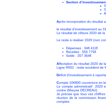
Section d’investissemen
T
T
R
A
près incorporation du résultat
le résultat d’investissement au 3
Le résultat de clôture 2020 de 
Le reste à réaliser 2020 (non c
Dépenses : 348 411€
Recettes : 555 775€
Solde : 207 364€
A
ffectation du résultat 2020 de
Ligne R002 : reste excédent de 
D
éficit d’investissement à repor
C
ompte 106800 couverture en be
Le compte administratif 2020 e
contre (Maryse DECREAU).
Je précise que tous ces chiffres
réunion de la commission financ
comptes.