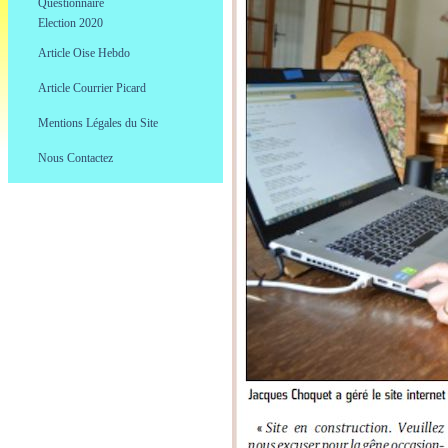
Questionnaire
.
Election 2020
.
Article Oise Hebdo
.
Article Courrier Picard
.
Mentions Légales du Site
.
Nous Contactez
.