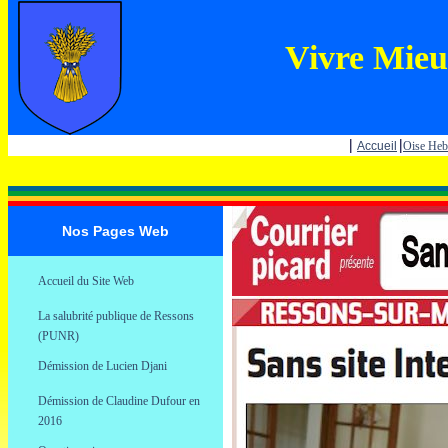
Vivre Mieu
|
|
Accueil
Oise He
Nos Pages Web
.
Accueil du Site Web
.
La salubrité publique de Ressons
.
(PUNR)
.
Démission de Lucien Djani
.
Démission de Claudine Dufour en
.
2016
0